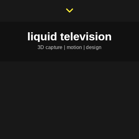
liquid television
3D capture | motion | design
Über mich
Spezialist für Reality Capture & 3DGS für vFilm,
Museen und Architektur.
Langjährige Lehrtätigkeit und Dozent für digitale
Mediengestaltung
Seit 1997 Partner bei „Side Door Hippies“ – von
Konzeption bis Postproduktion